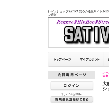
レゲエショップSATIVA 安心の通販サイト/NESTA 
ン通販
ホー
大麻
大
ショ
はじめてのお客様へ