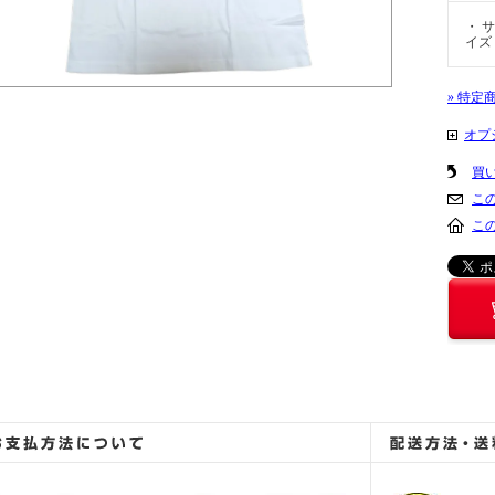
・ サ
イズ
» 特定
オプ
買
こ
こ