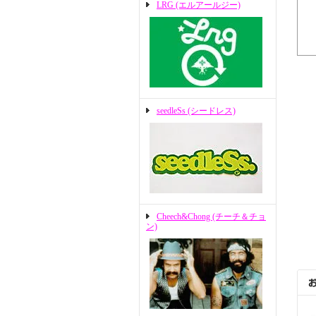
LRG (エルアールジー)
seedleSs (シードレス)
Cheech&Chong (チーチ＆チョ
ン)