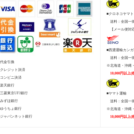
■クロネコヤマト
送料：全国
【メール便対応
■西濃運輸カン
送料：全国
■代金引換
※北海道・沖縄・
■クレジット決済
10,000円以
■コンビニ決済
■楽天銀行
■三菱東京UFJ銀行
■ヤマト運輸
■みずほ銀行
送料：全国
■ゆうちょ銀行
※北海道・沖縄・
■ジャパンネット銀行
10,000円以