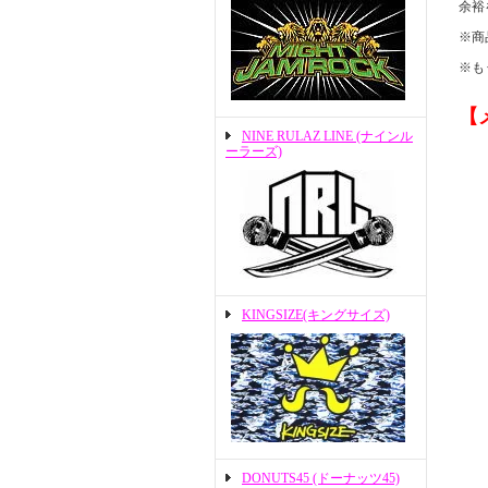
余裕
※商
※も
【
NINE RULAZ LINE (ナインル
ーラーズ)
KINGSIZE(キングサイズ)
DONUTS45 (ドーナッツ45)