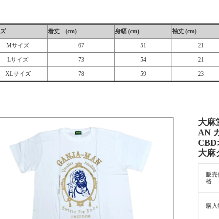
ズ
着丈 (cm)
身幅 (cm)
袖丈 (cm)
Mサイズ
67
51
21
Lサイズ
73
54
21
XLサイズ
78
59
23
大麻
AN
CBD
大麻グ
販売
格
購入