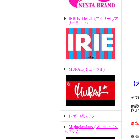
IRIE by Irie Life (アイリーbyア
イリーライフ)
MURAL (ミューラル)
【
今で
伝説
揃え
レゲエ網シャツ
※当
MightyJamRock (マイティジャ
ムロック)
※掲