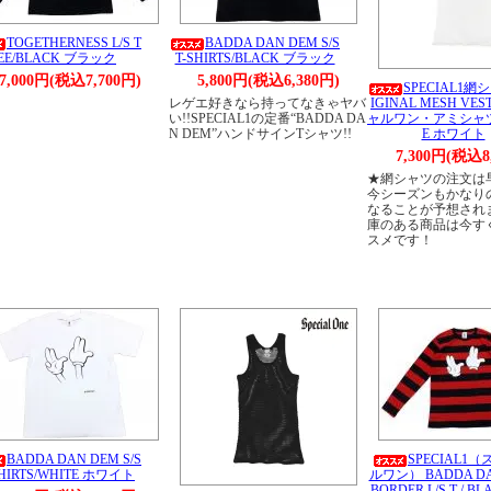
TOGETHERNESS L/S T
BADDA DAN DEM S/S
EE/BLACK ブラック
T-SHIRTS/BLACK ブラック
7,000円(税込7,700円)
5,800円(税込6,380円)
SPECIAL1網
レゲエ好きなら持ってなきゃヤバ
IGINAL MESH VE
い!!SPECIAL1の定番“BADDA DA
ャルワン・アミシャツ/
N DEM”ハンドサインTシャツ!!
E ホワイト
7,300円(税込8
★網シャツの注文は
今シーズンもかなり
なることが予想され
庫のある商品は今す
スメです！
BADDA DAN DEM S/S
SPECIAL1
SHIRTS/WHITE ホワイト
ルワン） BADDA DA
BORDER L/S T / B