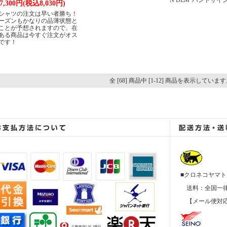
N DEM”ハンドサイン
7,300円(税込8,030円)
シャツの注文は早い者勝ち！
ーズンもかなりの品薄状態と
ことが予想されますので、在
ある商品は今すぐ注文がオス
です！
全 [68] 商品中 [1-12] 商品を表示していま
■クロネコヤマト
送料：全国
【メール便対応