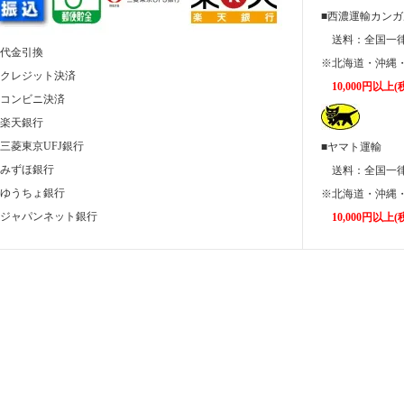
■西濃運輸カン
送料：全国
■代金引換
※北海道・沖縄・
■クレジット決済
10,000円以
■コンビニ決済
■楽天銀行
■三菱東京UFJ銀行
■ヤマト運輸
■みずほ銀行
送料：全国
■ゆうちょ銀行
※北海道・沖縄・
■ジャパンネット銀行
10,000円以