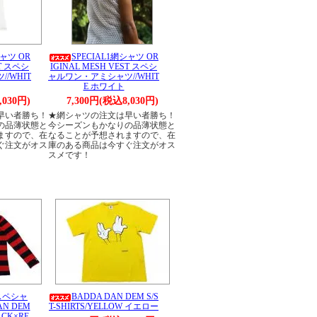
シャツ OR
SPECIAL1網シャツ OR
ST スペシ
IGINAL MESH VEST スペシ
/WHIT
ャルワン・アミシャツ//WHIT
E ホワイト
,030円)
7,300円(税込8,030円)
早い者勝ち！
★網シャツの注文は早い者勝ち！
の品薄状態と
今シーズンもかなりの品薄状態と
ますので、在
なることが予想されますので、在
ぐ注文がオス
庫のある商品は今すぐ注文がオス
スメです！
（スペシャ
BADDA DAN DEM S/S
N DEM
T-SHIRTS/YELLOW イエロー
LACK×RE