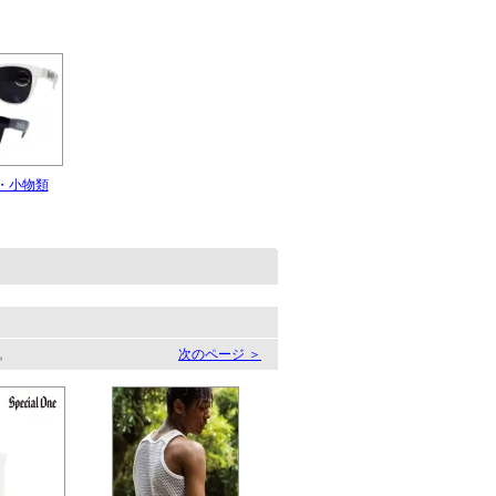
・小物類
す。
次のページ ＞