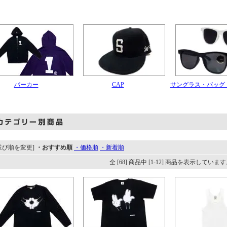
パーカー
CAP
サングラス・バッグ
並び順を変更]
・おすすめ順
・価格順
・新着順
全 [68] 商品中 [1-12] 商品を表示していま