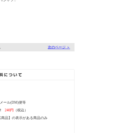
Tシャツ!!
す。
次のページ ＞
メール(DM)便等
一律
240円
（税込）
商品】の表示がある商品のみ