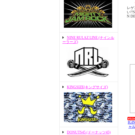
レゲ
い!!
N 
NINE RULAZ LINE (ナインル
ーラーズ)
KINGSIZE(キングサイズ)
IGI
ャル
DONUTS45 (ドーナッツ45)