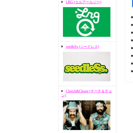
LRG (エルアールジー)
seedleSs (シードレス)
Cheech&Chong (チーチ＆チョ
ン)