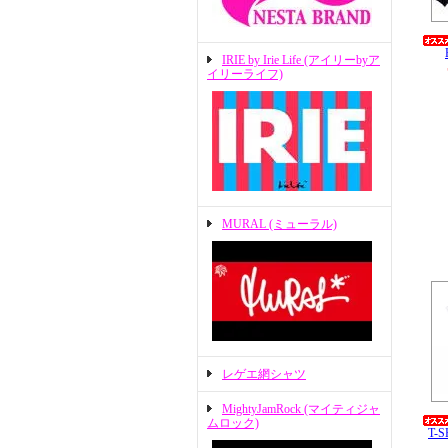
IRIE by Irie Life (アイリーbyア
イリーライフ)
MURAL (ミューラル)
レゲエ網シャツ
MightyJamRock (マイティジャ
ムロック)
T-