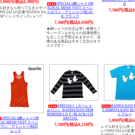
5,800円(税込6,380円)
SPECIAL1網シャツ OR
D
エ好きなら持ってなきゃヤバ
IGINAL MESH VEST スペシ
7,500円(税込8
SPECIAL1の定番“BADDA DA
ャルワン・アミシャツ/BLAC
DEM”ハンドサインTシャツ!!
K ブラック
7,300円(税込8,030円)
★網シャツの注文は早い者勝ち！
今シーズンもかなりの品薄状態と
なることが予想されますので、在
庫のある商品は今すぐ注文がオス
スメです！
SPECIAL1（スペシャ
BADDA DAN D
ルワン） BADDA DAN DEM
T-SHIRTS/LIGHT B
BORDER L/S T / BLACK×CH
トブルー
SPECIAL1網シャツ OR
ARCOAL
5,800円(税込6
NAL MESH VEST スペシ
7,500円(税込8,250円)
ワン・アミシャツ/RED
レゲエ好きなら持っ
レッド
い!!SPECIAL1の定番