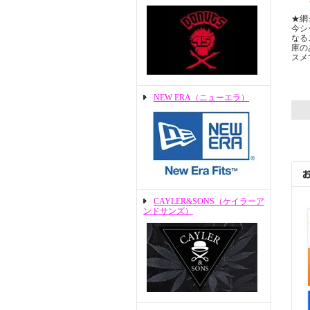
★網
今シ
なる
庫の
スメ
NEW ERA（ニューエラ）
CAYLER&SONS（ケイラーア
ンドサンズ）