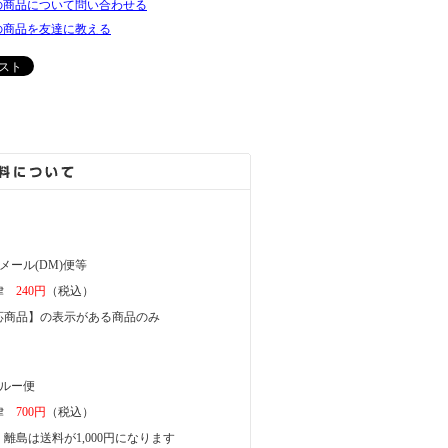
の商品について問い合わせる
の商品を友達に教える
メール(DM)便等
一律
240円
（税込）
商品】の表示がある商品のみ
ガルー便
一律
700円
（税込）
離島は送料が1,000円になります