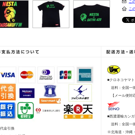
こ
こ
■クロネコヤマト
送料：全国
【メール便対応
■西濃運輸カン
送料：全国
■代金引換
※北海道・沖縄・