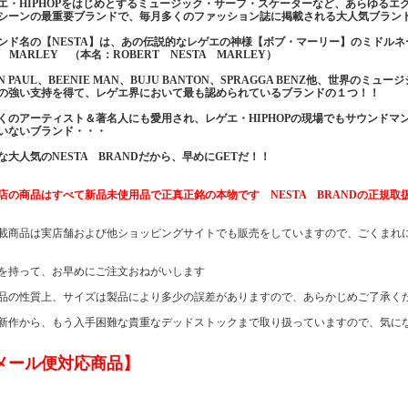
エ・HIPHOPをはじめとするミュージック・サーフ・スケーターなど、あらゆるエ
シーンの最重要ブランドで、毎月多くのファッション誌に掲載される大人気ブラン
ンド名の【NESTA】は、あの伝説的なレゲエの神様【ボブ・マーリー】のミドルネ
B MARLEY （本名：ROBERT NESTA MARLEY）
AN PAUL、BEENIE MAN、BUJU BANTON、SPRAGGA BENZ他、世界
の強い支持を得て、レゲエ界において最も認められているブランドの１つ！！
くのアーティスト＆著名人にも愛用され、レゲエ・HIPHOPの現場でもサウンドマ
いないブランド・・・
な大人気のNESTA BRANDだから、早めにGETだ！！
店の商品はすべて新品未使用品で正真正銘の本物です NESTA BRANDの正規
載商品は実店舗および他ショッピングサイトでも販売をしていますので、ごくまれ
を持って、お早めにご注文おねがいします
品の性質上、サイズは製品により多少の誤差がありますので、あらかじめご了承く
新作から、もう入手困難な貴重なデッドストックまで取り扱っていますので、気に
メール便対応商品】