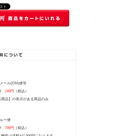
メール(DM)便等
一律
240円
（税込）
商品】の表示がある商品のみ
ガルー便
一律
700円
（税込）
離島は送料が1,000円になります