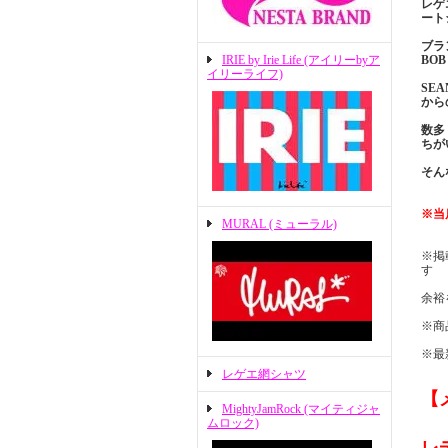
レゲ
ート
ブラ
IRIE by Irie Life (アイリーbyア
BO
イリーライフ)
SE
から
数多
ちが
そん
※当
MURAL (ミューラル)
※掲
す
余裕
※商
※最
レゲエ網シャツ
【
MightyJamRock (マイティジャ
ムロック)