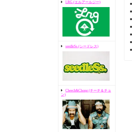
LRG (エルアールジー)
seedleSs (シードレス)
Cheech&Chong (チーチ＆チョ
ン)