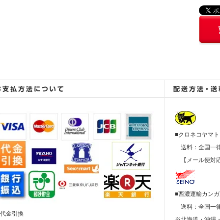
■クロネコヤマト
送料：全国
【メール便対応
■西濃運輸カン
送料：全国
■代金引換
※北海道・沖縄・