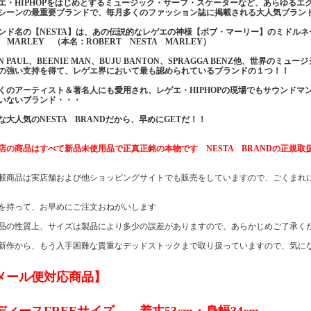
エ・HIPHOPをはじめとするミュージック・サーフ・スケーターなど、あらゆるエ
シーンの最重要ブランドで、毎月多くのファッション誌に掲載される大人気ブラン
ンド名の【NESTA】は、あの伝説的なレゲエの神様【ボブ・マーリー】のミドルネ
B MARLEY （本名：ROBERT NESTA MARLEY）
AN PAUL、BEENIE MAN、BUJU BANTON、SPRAGGA BENZ他、世界
の強い支持を得て、レゲエ界において最も認められているブランドの１つ！！
くのアーティスト＆著名人にも愛用され、レゲエ・HIPHOPの現場でもサウンドマ
いないブランド・・・
な大人気のNESTA BRANDだから、早めにGETだ！！
店の商品はすべて新品未使用品で正真正銘の本物です NESTA BRANDの正規
載商品は実店舗および他ショッピングサイトでも販売をしていますので、ごくまれ
を持って、お早めにご注文おねがいします
品の性質上、サイズは製品により多少の誤差がありますので、あらかじめご了承く
新作から、もう入手困難な貴重なデッドストックまで取り扱っていますので、気に
メール便対応商品】