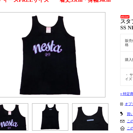
ディースFREEサイズ 着丈53cm・身幅34cm
スタ
SS 
販売
格
購入
・ サ
イズ
» 特定
オプ
買
こ
こ