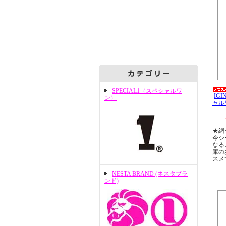
SPECIAL1（スペシャルワ
IGI
ン）
ャル
★網
今シ
なる
庫の
スメ
NESTA BRAND (ネスタブラ
ンド)