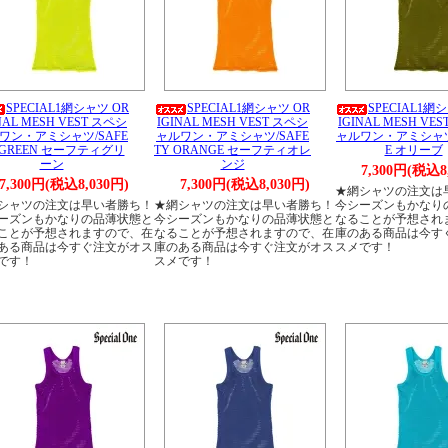
SPECIAL1網シャツ OR
SPECIAL1網シャツ OR
SPECIAL1網
NAL MESH VEST スペシ
IGINAL MESH VEST スペシ
IGINAL MESH VE
ワン・アミシャツ/SAFE
ャルワン・アミシャツ/SAFE
ャルワン・アミシャツ/
 GREEN セーフティグリ
TY ORANGE セーフティオレ
E オリーブ
ーン
ンジ
7,300円(税込8
7,300円(税込8,030円)
7,300円(税込8,030円)
★網シャツの注文は
シャツの注文は早い者勝ち！
★網シャツの注文は早い者勝ち！
今シーズンもかなり
ーズンもかなりの品薄状態と
今シーズンもかなりの品薄状態と
なることが予想され
ことが予想されますので、在
なることが予想されますので、在
庫のある商品は今す
ある商品は今すぐ注文がオス
庫のある商品は今すぐ注文がオス
スメです！
です！
スメです！