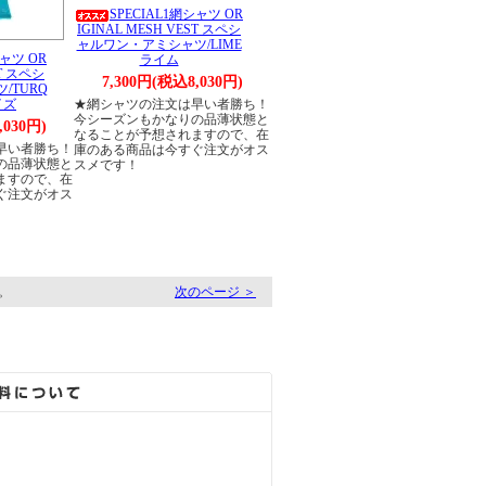
SPECIAL1網シャツ OR
IGINAL MESH VEST スペシ
ャルワン・アミシャツ/LIME
シャツ OR
ライム
ST スペシ
7,300円(税込8,030円)
/TURQ
イズ
★網シャツの注文は早い者勝ち！
今シーズンもかなりの品薄状態と
,030円)
なることが予想されますので、在
早い者勝ち！
庫のある商品は今すぐ注文がオス
の品薄状態と
スメです！
ますので、在
ぐ注文がオス
す。
次のページ ＞