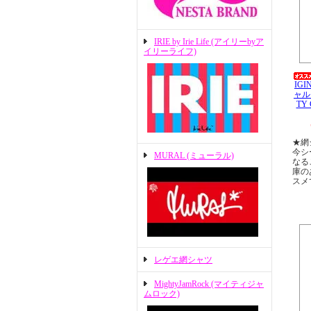
IRIE by Irie Life (アイリーbyア
イリーライフ)
IGI
ャル
TY
★網
今シ
MURAL (ミューラル)
なる
庫の
スメ
レゲエ網シャツ
MightyJamRock (マイティジャ
ムロック)