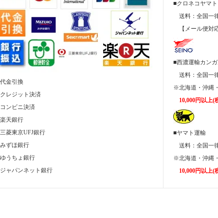
■クロネコヤマト
送料：全国
【メール便対応
■西濃運輸カン
送料：全国
■代金引換
※北海道・沖縄・
■クレジット決済
10,000円以
■コンビニ決済
■楽天銀行
■三菱東京UFJ銀行
■ヤマト運輸
■みずほ銀行
送料：全国
■ゆうちょ銀行
※北海道・沖縄・
■ジャパンネット銀行
10,000円以