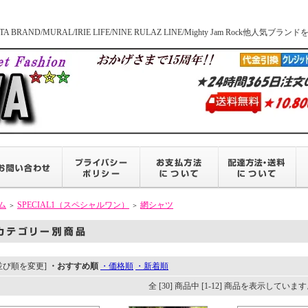
BRAND/MURAL/IRIE LIFE/NINE RULAZ LINE/Mighty Jam Roc
ム
SPECIAL1（スペシャルワン）
網シャツ
＞
＞
並び順を変更]
・おすすめ順
・価格順
・新着順
全 [30] 商品中 [1-12] 商品を表示していま