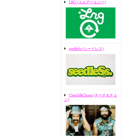
LRG (エルアールジー)
seedleSs (シードレス)
Cheech&Chong (チーチ＆チョ
ン)