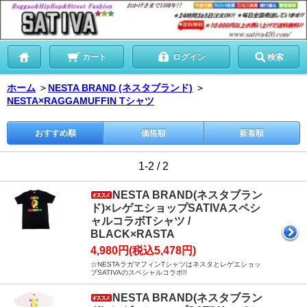
カート
ログイン
検索
ホーム
＞
NESTA BRAND (ネスタブランド)
＞
NESTA×RAGGAMUFFIN Tシャツ
おすすめ順
価格順
新着順
1-2 / 2
NESTA BRAND(ネスタブラン
ド)×レゲエショップSATIVAスペシ
ャルコラボTシャツ /
BLACK×RASTA
4,980円(税込5,478円)
☆NESTAラガマフィンTシャツはネスタとレゲエショッ
プSATIVAのスペシャルコラボ!!
NESTA BRAND(ネスタブラン